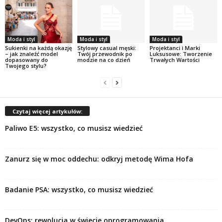
Moda i styl
Moda i styl
Moda i styl
Sukienki na każdą okazję
Stylowy casual męski:
Projektanci i Marki
– jak znaleźć model
Twój przewodnik po
Luksusowe: Tworzenie
dopasowany do
modzie na co dzień
Trwałych Wartości
Twojego stylu?
Czytaj więcej artykułów:
Paliwo E5: wszystko, co musisz wiedzieć
Zanurz się w moc oddechu: odkryj metodę Wima Hofa
Badanie PSA: wszystko, co musisz wiedzieć
DevOps: rewolucja w świecie oprogramowania