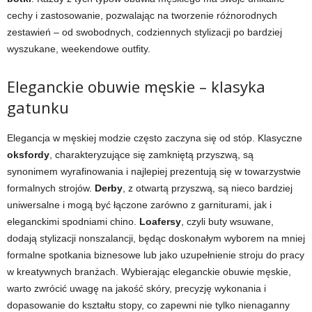
cechy i zastosowanie, pozwalając na tworzenie różnorodnych
zestawień – od swobodnych, codziennych stylizacji po bardziej
wyszukane, weekendowe outfity.
Eleganckie obuwie męskie – klasyka
gatunku
Elegancja w męskiej modzie często zaczyna się od stóp. Klasyczne
oksfordy
, charakteryzujące się zamkniętą przyszwą, są
synonimem wyrafinowania i najlepiej prezentują się w towarzystwie
formalnych strojów.
Derby
, z otwartą przyszwą, są nieco bardziej
uniwersalne i mogą być łączone zarówno z garniturami, jak i
eleganckimi spodniami chino.
Loafersy
, czyli buty wsuwane,
dodają stylizacji nonszalancji, będąc doskonałym wyborem na mniej
formalne spotkania biznesowe lub jako uzupełnienie stroju do pracy
w kreatywnych branżach. Wybierając eleganckie obuwie męskie,
warto zwrócić uwagę na jakość skóry, precyzję wykonania i
dopasowanie do kształtu stopy, co zapewni nie tylko nienaganny