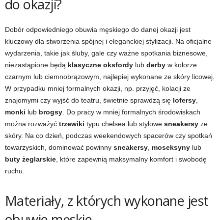
do okazji?
Dobór odpowiedniego obuwia męskiego do danej okazji jest
kluczowy dla stworzenia spójnej i eleganckiej stylizacji. Na oficjalne
wydarzenia, takie jak śluby, gale czy ważne spotkania biznesowe,
niezastąpione będą
klasyczne oksfordy
lub
derby
w kolorze
czarnym lub ciemnobrązowym, najlepiej wykonane ze skóry licowej.
W przypadku mniej formalnych okazji, np. przyjęć, kolacji ze
znajomymi czy wyjść do teatru, świetnie sprawdzą się
lofersy
,
monki
lub
brogsy
. Do pracy w mniej formalnych środowiskach
można rozważyć
trzewiki
typu chelsea lub stylowe
sneakersy
ze
skóry. Na co dzień, podczas weekendowych spacerów czy spotkań
towarzyskich, dominować powinny
sneakersy
,
moseksyny
lub
buty żeglarskie
, które zapewnią maksymalny komfort i swobodę
ruchu.
Materiały, z których wykonane jest
obuwie męskie