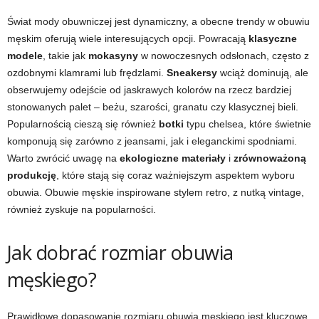
Świat mody obuwniczej jest dynamiczny, a obecne trendy w obuwiu
męskim oferują wiele interesujących opcji. Powracają
klasyczne
modele
, takie jak
mokasyny
w nowoczesnych odsłonach, często z
ozdobnymi klamrami lub frędzlami.
Sneakersy
wciąż dominują, ale
obserwujemy odejście od jaskrawych kolorów na rzecz bardziej
stonowanych palet – beżu, szarości, granatu czy klasycznej bieli.
Popularnością cieszą się również
botki
typu chelsea, które świetnie
komponują się zarówno z jeansami, jak i eleganckimi spodniami.
Warto zwrócić uwagę na
ekologiczne materiały
i
zrównoważoną
produkcję
, które stają się coraz ważniejszym aspektem wyboru
obuwia. Obuwie męskie inspirowane stylem retro, z nutką vintage,
również zyskuje na popularności.
Jak dobrać rozmiar obuwia
męskiego?
Prawidłowe dopasowanie rozmiaru obuwia męskiego jest kluczowe