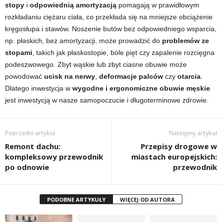
stopy
i
odpowiednią amortyzacją
pomagają w prawidłowym
rozkładaniu ciężaru ciała, co przekłada się na mniejsze obciążenie
kręgosłupa i stawów. Noszenie butów bez odpowiedniego wsparcia,
np. płaskich, bez amortyzacji, może prowadzić do
problemów ze
stopami
, takich jak płaskostopie, bóle pięt czy zapalenie rozcięgna
podeszwowego. Zbyt wąskie lub zbyt ciasne obuwie może
powodować
ucisk na nerwy
,
deformacje palców
czy
otarcia
.
Dlatego inwestycja w
wygodne i ergonomiczne obuwie męskie
jest inwestycją w nasze samopoczucie i długoterminowe zdrowie.
Poprzedni artykuł
Następny artykuł
Remont dachu:
Przepisy drogowe w
kompleksowy przewodnik
miastach europejskich:
po odnowie
przewodnik
PODOBNE ARTYKUŁY
WIĘCEJ OD AUTORA