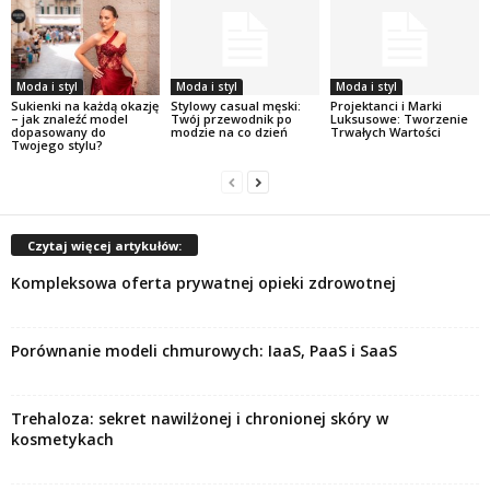
Moda i styl
Moda i styl
Moda i styl
Sukienki na każdą okazję
Stylowy casual męski:
Projektanci i Marki
– jak znaleźć model
Twój przewodnik po
Luksusowe: Tworzenie
dopasowany do
modzie na co dzień
Trwałych Wartości
Twojego stylu?
Czytaj więcej artykułów:
Kompleksowa oferta prywatnej opieki zdrowotnej
Porównanie modeli chmurowych: IaaS, PaaS i SaaS
Trehaloza: sekret nawilżonej i chronionej skóry w
kosmetykach