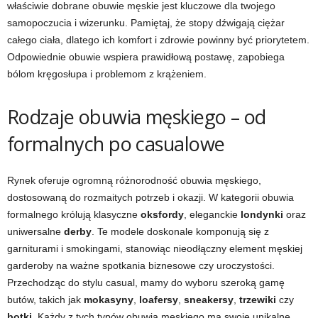
właściwie dobrane obuwie męskie jest kluczowe dla twojego
samopoczucia i wizerunku. Pamiętaj, że stopy dźwigają ciężar
całego ciała, dlatego ich komfort i zdrowie powinny być priorytetem.
Odpowiednie obuwie wspiera prawidłową postawę, zapobiega
bólom kręgosłupa i problemom z krążeniem.
Rodzaje obuwia męskiego – od
formalnych po casualowe
Rynek oferuje ogromną różnorodność obuwia męskiego,
dostosowaną do rozmaitych potrzeb i okazji. W kategorii obuwia
formalnego królują klasyczne
oksfordy
, eleganckie
londynki
oraz
uniwersalne
derby
. Te modele doskonale komponują się z
garniturami i smokingami, stanowiąc nieodłączny element męskiej
garderoby na ważne spotkania biznesowe czy uroczystości.
Przechodząc do stylu casual, mamy do wyboru szeroką gamę
butów, takich jak
mokasyny
,
loafersy
,
sneakersy
,
trzewiki
czy
botki
. Każdy z tych typów obuwia męskiego ma swoje unikalne