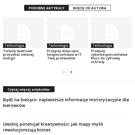
PODOBNE ARTYKUŁY
WIĘCEJ OD AUTORA
Technologia
Technologia
Technologia
Turbiny wiatrowe:
Przepisy dotyczące
Przepisy
przyszłość zielonej
bezpieczeństwa w IT:
cyberbezpieczeństwa:
energii
Twój przewodnik
Klucz do cyfrowej
ochrony
Czytaj więcej artykułów:
Bądź na bieżąco: najświeższe informacje motoryzacyjne dla
kierowców
Uwolnij potencjał kreatywności: jak mapy myśli
rewolucjonizują biznes