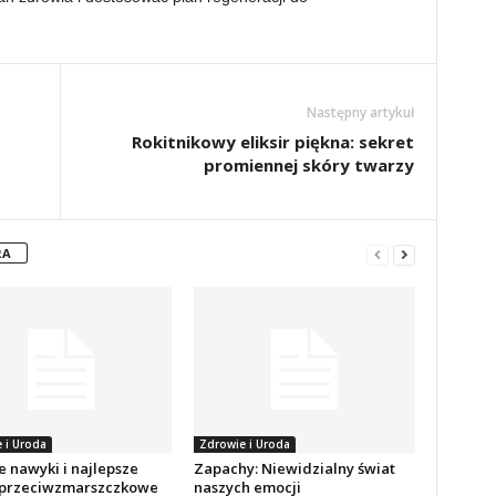
Następny artykuł
Rokitnikowy eliksir piękna: sekret
promiennej skóry twarzy
RA
 i Uroda
Zdrowie i Uroda
 nawyki i najlepsze
Zapachy: Niewidzialny świat
przeciwzmarszczkowe
naszych emocji