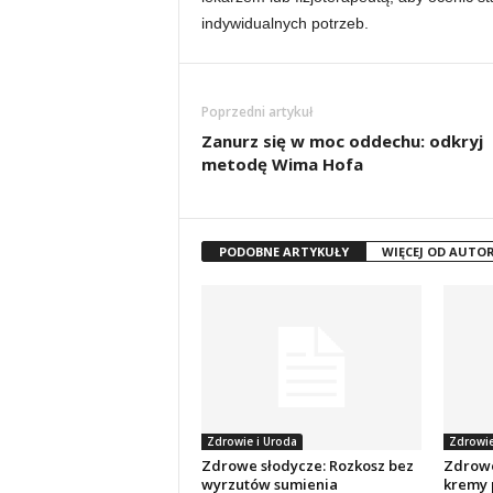
indywidualnych potrzeb.
Poprzedni artykuł
Zanurz się w moc oddechu: odkryj
metodę Wima Hofa
PODOBNE ARTYKUŁY
WIĘCEJ OD AUTO
Zdrowie i Uroda
Zdrowie
Zdrowe słodycze: Rozkosz bez
Zdrowe
wyrzutów sumienia
kremy 