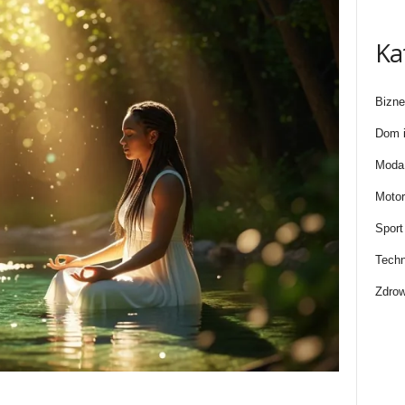
Ka
Bizne
Dom i
Moda 
Motor
Sport
Techn
Zdrow