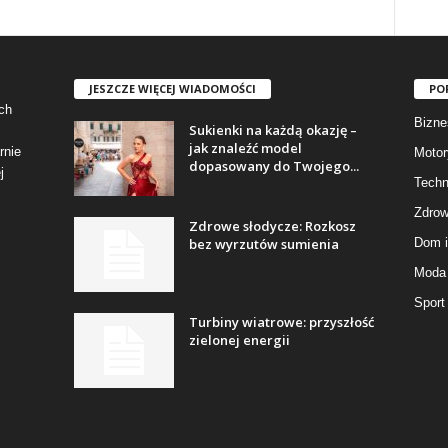
JESZCZE WIĘCEJ WIADOMOŚCI
PO
ch
Bizne
Sukienki na każdą okazję –
jak znaleźć model
rnie
Motor
dopasowany do Twojego...
j
Techn
Zdrow
Zdrowe słodycze: Rozkosz
bez wyrzutów sumienia
Dom i
Moda 
Sport
Turbiny wiatrowe: przyszłość
zielonej energii