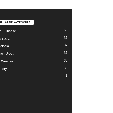
PULARNE KATEGORIE
55
s i Finanse
37
yzacja
37
ologia
37
ie i Uroda
36
 Wnętrze
36
i styl
1