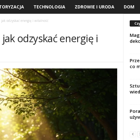
TORYZACJA
TECHNOLOGIA
ZDROWIE I URODA
DOM
: jak odzyskać energię i witalność
Czy
 jak odzyskać energię i
Magi
dek
Prze
co m
Sztu
wied
Pora
uży