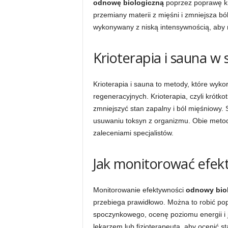
odnowę biologiczną
poprzez poprawę kr
przemiany materii z mięśni i zmniejsza b
wykonywany z niską intensywnością, aby 
Krioterapia i sauna w 
Krioterapia i sauna to metody, które wyk
regeneracyjnych. Krioterapia, czyli krótk
zmniejszyć stan zapalny i ból mięśniowy. 
usuwaniu toksyn z organizmu. Obie meto
zaleceniami specjalistów.
Jak monitorować efe
Monitorowanie efektywności
odnowy biol
przebiega prawidłowo. Można to robić po
spoczynkowego, ocenę poziomu energii i j
lekarzem lub fizjoterapeutą, aby ocenić s