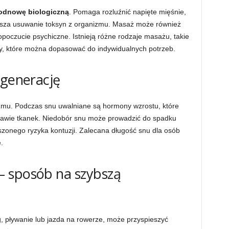
odnowę biologiczną
. Pomaga rozluźnić napięte mięśnie,
piesza usuwanie toksyn z organizmu. Masaż może również
poczucie psychiczne. Istnieją różne rodzaje masażu, takie
ny, które można dopasować do indywidualnych potrzeb.
egenerację
izmu. Podczas snu uwalniane są hormony wzrostu, które
rawie tkanek. Niedobór snu może prowadzić do spadku
kszonego ryzyka kontuzji. Zalecana długość snu dla osób
.
 sposób na szybszą
g, pływanie lub jazda na rowerze, może przyspieszyć