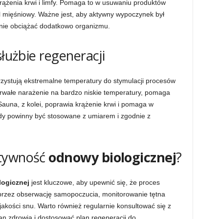
ążenia krwi i limfy. Pomaga to w usuwaniu produktów
ól mięśniowy. Ważne jest, aby aktywny wypoczynek był
nie obciążać dodatkowo organizmu.
służbie regeneracji
orzystują ekstremalne temperatury do stymulacji procesów
otrwałe narażenie na bardzo niskie temperatury, pomaga
Sauna, z kolei, poprawia krążenie krwi i pomaga w
dy powinny być stosowane z umiarem i zgodnie z
ktywność
odnowy biologicznej
?
ogicznej
jest kluczowe, aby upewnić się, że proces
przez obserwację samopoczucia, monitorowanie tętna
akości snu. Warto również regularnie konsultować się z
tan zdrowia i dostosować plan regeneracji do