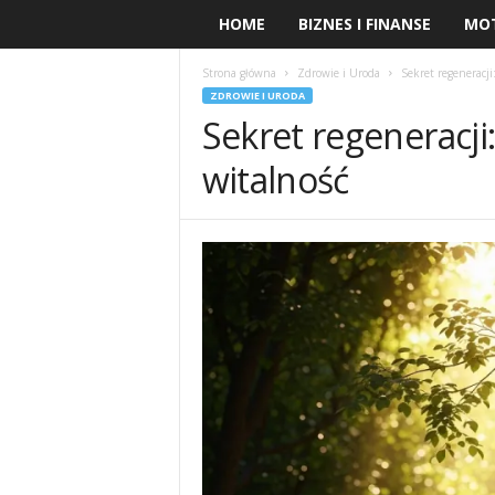
HOME
BIZNES I FINANSE
MO
Strona główna
Zdrowie i Uroda
Sekret regeneracji
ZDROWIE I URODA
Sekret regeneracji:
witalność