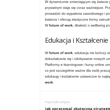
W dynamicznie zmieniającym się świecie
prywatnym staje się coraz ważniejsze. Pr
prowadzić do wypalenia zawodowego i pro
balance i oferują elastyczne formy zatrud
W
future of work
, dbałość o wellbeing p
Edukacja i Kształceni
W
future of work
, edukacja nie kończy s
dokształcanie się i zdobywanie nowych um
Platformy e-learningowe i kursy online u
co jest szczególnie ważne dla osób pracu
edukację i kształcenie ustawiczne to naj
work
.
Poprzedni artykuł
Jak opracować skuteczną strategi