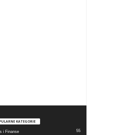
PULARNE KATEGORIE
55
s i Finanse