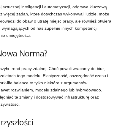
 sztucznej inteligencji i automatyzacji, odgrywa kluczową
az więcej zadań, które dotychczas wykonywali ludzie, może
prowadzi do obaw o utratę miejsc pracy, ale również otwiera
ji, wymagających od nas zupełnie innych kompetencji.
nie umiejętności.
 Nowa Norma?
yła trend pracy zdalnej. Choć powoli wracamy do biur,
o zaletach tego modelu. Elastyczność, oszczędność czasu i
ork-life balance to tylko niektóre z argumentów
awet rozwijaniem, modelu zdalnego lub hybrydowego.
ędniać te zmiany i dostosowywać infrastrukturę oraz
zywistości.
zyszłości