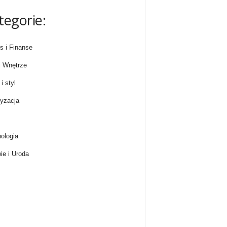
tegorie:
s i Finanse
 Wnętrze
i styl
yzacja
ologia
ie i Uroda