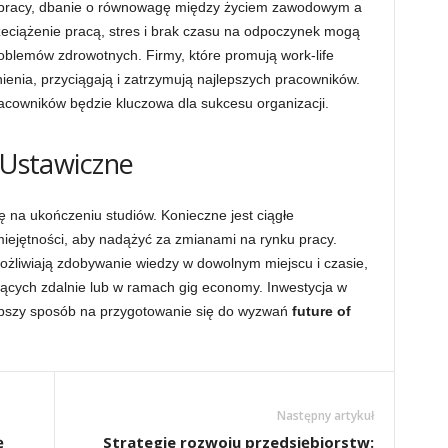
 pracy, dbanie o równowagę między życiem zawodowym a
zeciążenie pracą, stres i brak czasu na odpoczynek mogą
blemów zdrowotnych. Firmy, które promują work-life
nienia, przyciągają i zatrzymują najlepszych pracowników.
racowników będzie kluczowa dla sukcesu organizacji.
e Ustawiczne
ię na ukończeniu studiów. Konieczne jest ciągłe
iejętności, aby nadążyć za zmianami na rynku pracy.
możliwiają zdobywanie wiedzy w dowolnym miejscu i czasie,
jących zdalnie lub w ramach gig economy. Inwestycja w
lepszy sposób na przygotowanie się do wyzwań
future of
Następny artykuł
ę
Strategie rozwoju przedsiębiorstw: