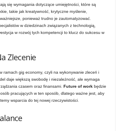
ją się wymagania dotyczące umiejętności, które są
kie, takie jak kreatywność, krytyczne myślenie,
z ważniejsze, ponieważ trudno je zautomatyzować.
ecjalistów w dziedzinach związanych z technologią,
nwestycja w rozwój tych kompetencji to klucz do sukcesu w
a Zlecenie
w ramach gig economy, czyli na wykonywanie zleceń i
del daje większą swobodę i niezależność, ale wymaga
arządzania czasem oraz finansami.
Future of work
będzie
 osób pracujących w ten sposób, dlatego ważne jest, aby
stemy wsparcia do tej nowej rzeczywistości.
Balance