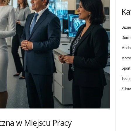
Ka
Bizne
Dom i
Moda 
Motor
Sport
Techn
Zdrow
czna w Miejscu Pracy