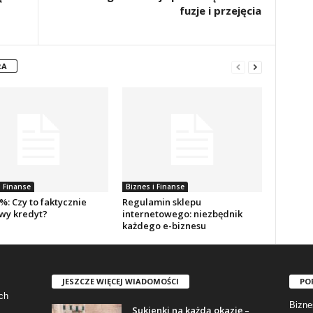
fuzje i przejęcia
RA
i Finanse
Biznes i Finanse
: Czy to faktycznie
Regulamin sklepu
y kredyt?
internetowego: niezbędnik
każdego e-biznesu
JESZCZE WIĘCEJ WIADOMOŚCI
PO
ch
Bizne
Sukienki na każdą okazję –