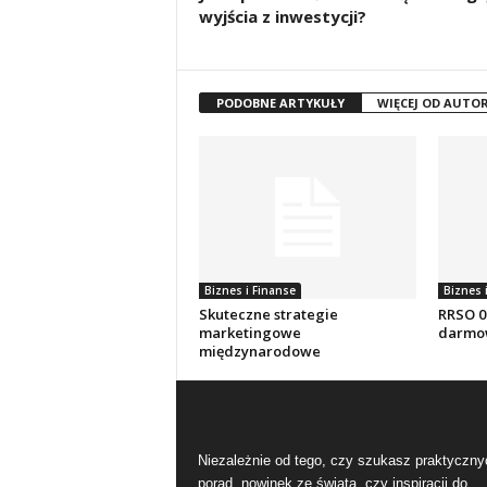
wyjścia z inwestycji?
PODOBNE ARTYKUŁY
WIĘCEJ OD AUTO
Biznes i Finanse
Biznes 
Skuteczne strategie
RRSO 0%
marketingowe
darmow
międzynarodowe
Niezależnie od tego, czy szukasz praktyczny
porad, nowinek ze świata, czy inspiracji do