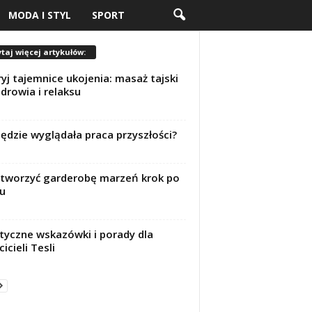
MODA I STYL
SPORT
taj więcej artykułów:
yj tajemnice ukojenia: masaż tajski
zdrowia i relaksu
będzie wyglądała praca przyszłości?
stworzyć garderobę marzeń krok po
u
tyczne wskazówki i porady dla
icieli Tesli