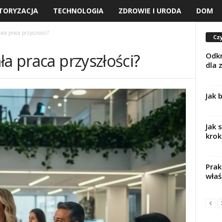
TORYZACJA
TECHNOLOGIA
ZDROWIE I URODA
DOM
ła praca przyszłości?
Czy
ła praca przyszłości?
Odkr
dla 
Jak 
Jak 
krok
Prak
właśc