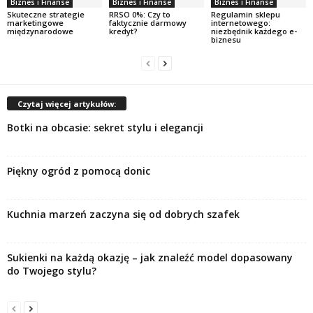
Biznes i Finanse
Biznes i Finanse
Biznes i Finanse
Skuteczne strategie
RRSO 0%: Czy to
Regulamin sklepu
marketingowe
faktycznie darmowy
internetowego:
międzynarodowe
kredyt?
niezbędnik każdego e-
biznesu
Czytaj więcej artykułów:
Botki na obcasie: sekret stylu i elegancji
Piękny ogród z pomocą donic
Kuchnia marzeń zaczyna się od dobrych szafek
Sukienki na każdą okazję – jak znaleźć model dopasowany
do Twojego stylu?