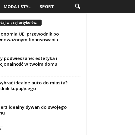
MODA I STYL
SPORT
taj więcej artykułów:
onomia UE: przewodnik po
wnoważonym finansowaniu
ty podwieszane: estetyka i
cjonalność w twoim domu
wybrać idealne auto do miasta?
dnik kupującego
erz idealny dywan do swojego
nu