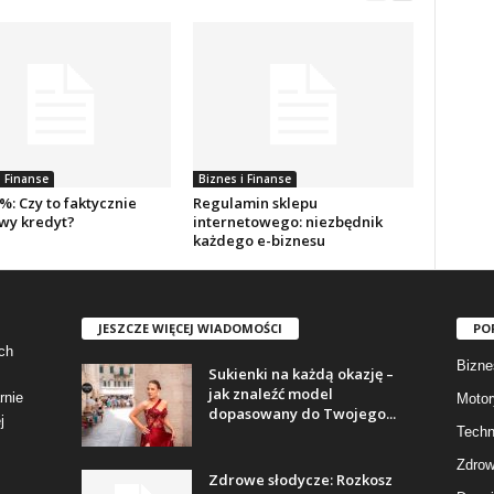
i Finanse
Biznes i Finanse
: Czy to faktycznie
Regulamin sklepu
y kredyt?
internetowego: niezbędnik
każdego e-biznesu
JESZCZE WIĘCEJ WIADOMOŚCI
PO
ch
Bizne
Sukienki na każdą okazję –
jak znaleźć model
rnie
Motor
dopasowany do Twojego...
j
Techn
Zdrow
Zdrowe słodycze: Rozkosz