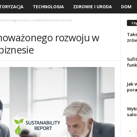
TORYZACJA
TECHNOLOGIA
ZDROWIE I URODA
DOM
wnoważonego rozwoju w odpowiedzialnym biznesie
Czy
wnoważonego rozwoju w
Taks
zró
biznesie
Sufi
funk
Jak 
pora
Wybi
salo