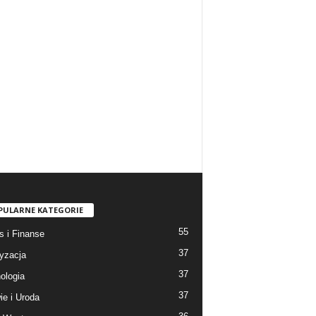
PULARNE KATEGORIE
55
s i Finanse
37
yzacja
37
ologia
37
ie i Uroda