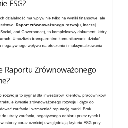
ie ESG?
ich działalność ma wpływ nie tylko na wyniki finansowe, ale
czeństwo.
Raport zrównoważonego rozwoju
, inaczej
Social, and Governance), to kompleksowy dokument, który
szarach. Umożliwia transparentne komunikowanie działań
a negatywnego wpływu na otoczenie i maksymalizowania
ie Raportu Zrównoważonego
ne?
o rozwoju
to sygnał dla inwestorów, klientów, pracowników
e traktuje kwestie zrównoważonego rozwoju i dąży do
dować zaufanie i wzmacniać reputację marki. Brak
do utraty zaufania, negatywnego odbioru przez rynek i
nwestorzy coraz częściej uwzględniają kryteria ESG przy