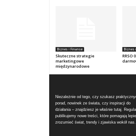
Biznes i Finanse
Biznes 
Skuteczne strategie
RRSO 0%
marketingowe
darmow
międzynarodowe
Niezależnie od tego, czy szukasz praktyczny
porad, nowinek ze świata, czy inspiracji do
działania – znajdziesz je właśnie tutaj. Regula
publikujemy nowe treści, które pomagają lepie
zrozumieć świat, trendy i zjawiska wokół nas.