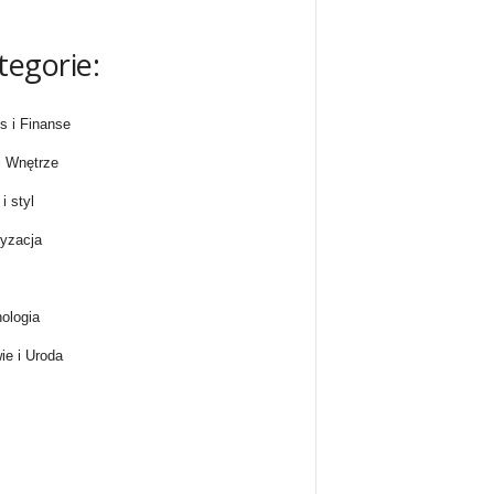
tegorie:
s i Finanse
 Wnętrze
i styl
yzacja
ologia
ie i Uroda