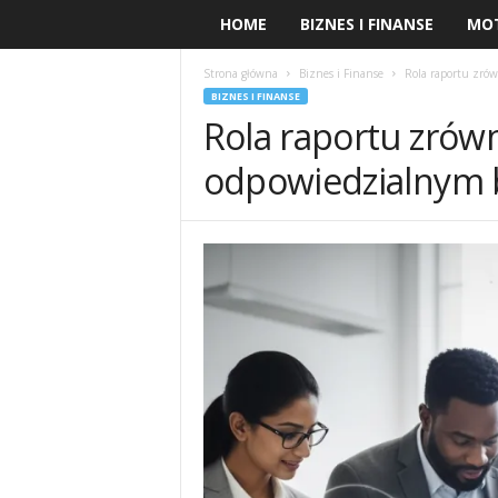
HOME
BIZNES I FINANSE
MO
Strona główna
Biznes i Finanse
Rola raportu zró
BIZNES I FINANSE
Rola raportu zró
odpowiedzialnym 