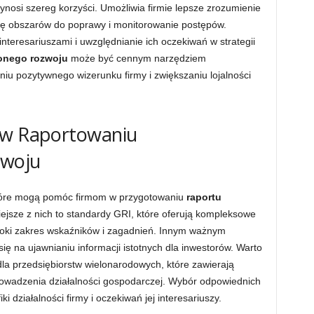
osi szereg korzyści. Umożliwia firmie lepsze zrozumienie
cję obszarów do poprawy i monitorowanie postępów.
nteresariuszami i uwzględnianie ich oczekiwań w strategii
onego rozwoju
może być cennym narzędziem
 pozytywnego wizerunku firmy i zwiększaniu lojalności
 w Raportowaniu
woju
 które mogą pomóc firmom w przygotowaniu
raportu
iejsze z nich to standardy GRI, które oferują kompleksowe
oki zakres wskaźników i zagadnień. Innym ważnym
ię na ujawnianiu informacji istotnych dla inwestorów. Warto
 przedsiębiorstw wielonarodowych, które zawierają
owadzenia działalności gospodarczej. Wybór odpowiednich
i działalności firmy i oczekiwań jej interesariuszy.