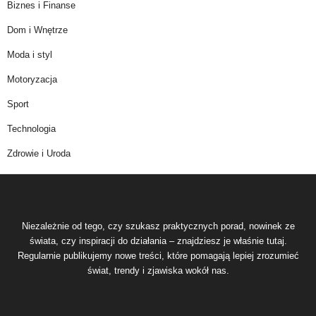
Biznes i Finanse
Dom i Wnętrze
Moda i styl
Motoryzacja
Sport
Technologia
Zdrowie i Uroda
Niezależnie od tego, czy szukasz praktycznych porad, nowinek ze
świata, czy inspiracji do działania – znajdziesz je właśnie tutaj.
Regularnie publikujemy nowe treści, które pomagają lepiej zrozumieć
świat, trendy i zjawiska wokół nas.