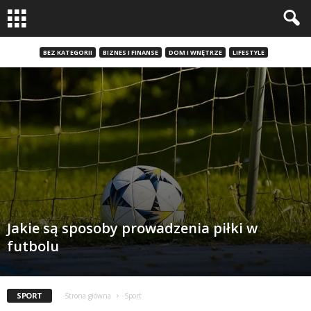
BEZ KATEGORII
BIZNES I FINANSE
DOM I WNĘTRZE
LIFESTYLE
Jakie są sposoby prowadzenia piłki w
futbolu
SPORT
Strona główna
Sport