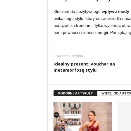
Kluczem do pozytywnego
wpływu mody 
unikalnego stylu, który odzwierciedla nas
podążać za trendami, tylko wybierać ubran
nam pewności siebie i energii. Pamiętajm
Poprzedni artykuł
Idealny prezent: voucher na
metamorfozę stylu
PODOBNE ARTYKUŁY
WIĘCEJ OD AUTO