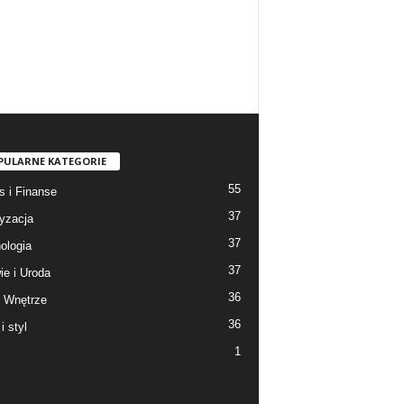
PULARNE KATEGORIE
55
s i Finanse
37
yzacja
37
ologia
37
ie i Uroda
36
 Wnętrze
36
i styl
1