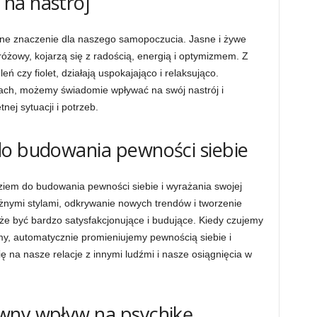
na nastrój
mne znaczenie dla naszego samopoczucia. Jasne i żywe
różowy, kojarzą się z radością, energią i optymizmem. Z
eleń czy fiolet, działają uspokajająco i relaksująco.
ach, możemy świadomie wpływać na swój nastrój i
ej sytuacji i potrzeb.
do budowania pewności siebie
iem do budowania pewności siebie i wyrażania swojej
żnymi stylami, odkrywanie nowych trendów i tworzenie
e być bardzo satysfakcjonujące i budujące. Kiedy czujemy
imy, automatycznie promieniujemy pewnością siebie i
ię na nasze relacje z innymi ludźmi i nasze osiągnięcia w
wny wpływ na psychikę