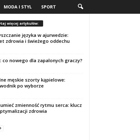
MODA I STYL
SPORT
taj więcej artykułów:
szczanie języka w ajurwedzie:
et zdrowia i świeżego oddechu
l: co nowego dla zapalonych graczy?
lne męskie szorty kąpielowe:
wodnik po wyborze
umieć zmienność rytmu serca: klucz
ptymalizacji zdrowia