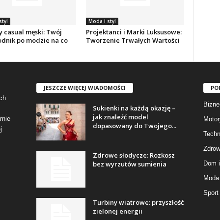
styl
Moda i styl
y casual męski: Twój
Projektanci i Marki Luksusowe:
dnik po modzie na co
Tworzenie Trwałych Wartości
JESZCZE WIĘCEJ WIADOMOŚCI
PO
ch
Bizne
Sukienki na każdą okazję –
jak znaleźć model
rnie
Motor
dopasowany do Twojego...
j
Techn
Zdrow
Zdrowe słodycze: Rozkosz
bez wyrzutów sumienia
Dom i
Moda 
Sport
Turbiny wiatrowe: przyszłość
zielonej energii