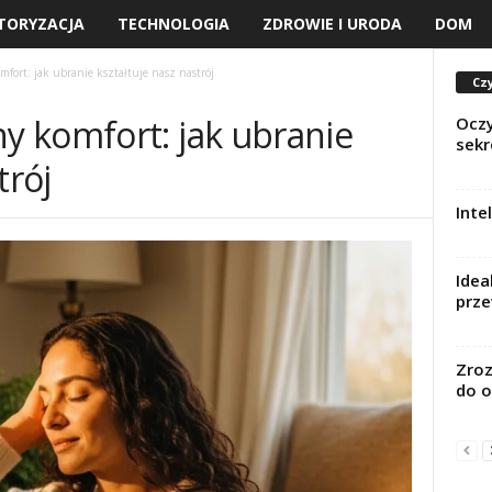
TORYZACJA
TECHNOLOGIA
ZDROWIE I URODA
DOM
ort: jak ubranie kształtuje nasz nastrój
Czy
 komfort: jak ubranie
Oczy
sekr
trój
Inte
Idea
prze
Zroz
do o