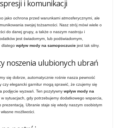
presji i komunikacji
lko jako ochrona przed warunkami atmosferycznymi, ale
omunikowania swojej tożsamości. Nasz strój mówi wiele o
ci do danej grupy, a także o naszym nastroju i
dodatków jest świadomym, lub podświadomym,
 dlatego
wpływ mody na samopoczucie
jest tak silny.
ty noszenia ulubionych ubrań
emy się dobrze, automatycznie rośnie nasza pewność
y czy elegancki garnitur mogą sprawić, że czujemy się
i na podjęcie wyzwań. Ten pozytywny
wpływ mody na
y w sytuacjach, gdy potrzebujemy dodatkowego wsparcia,
 prezentacją. Ubranie staje się wtedy naszym osobistym
 własne możliwości.