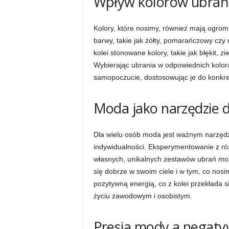
Wpływ kolorów ubrań 
Kolory, które nosimy, również mają ogro
barwy, takie jak żółty, pomarańczowy czy 
kolei stonowane kolory, takie jak błękit, zi
Wybierając ubrania w odpowiednich kolor
samopoczucie, dostosowując je do konkretn
Moda jako narzędzie 
Dla wielu osób moda jest ważnym narzędz
indywidualności. Eksperymentowanie z ró
własnych, unikalnych zestawów ubrań moż
się dobrze w swoim ciele i w tym, co nos
pozytywną energią, co z kolei przekłada s
życiu zawodowym i osobistym.
Presja mody a negaty