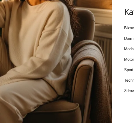
Ka
Bizne
Dom i
Moda 
Motor
Sport
Techn
Zdrow