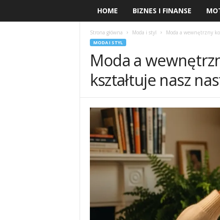
HOME
BIZNES I FINANSE
MO
Strona główna
Moda i styl
Moda a wewnętrzny komf
MODA I STYL
Moda a wewnętrzny
kształtuje nasz nas