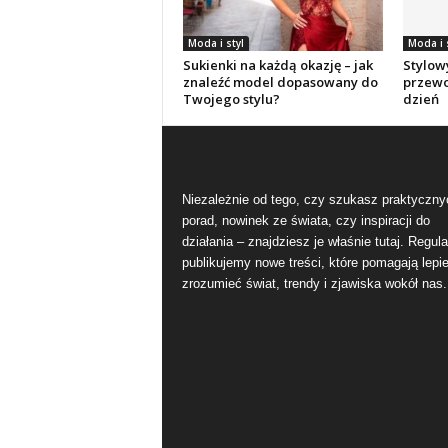
Moda i styl
Moda i 
Sukienki na każdą okazję – jak
Stylow
znaleźć model dopasowany do
przewo
Twojego stylu?
dzień
Niezależnie od tego, czy szukasz praktyczny
porad, nowinek ze świata, czy inspiracji do
działania – znajdziesz je właśnie tutaj. Regula
publikujemy nowe treści, które pomagają lepie
zrozumieć świat, trendy i zjawiska wokół nas.