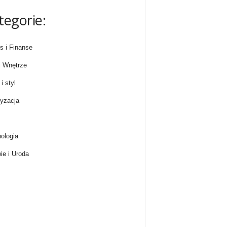
tegorie:
s i Finanse
 Wnętrze
i styl
yzacja
ologia
ie i Uroda