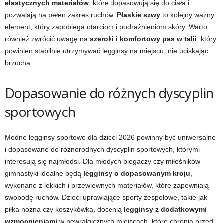
elastycznych materiałów
, które dopasowują się do ciała i
pozwalają na pełen zakres ruchów.
Płaskie szwy
to kolejny ważny
element, który zapobiega otarciom i podrażnieniom skóry. Warto
również zwrócić uwagę na
szeroki i komfortowy pas w talii
, który
powinien stabilnie utrzymywać legginsy na miejscu, nie uciskając
brzucha.
Dopasowanie do różnych dyscyplin
sportowych
Modne legginsy sportowe dla dzieci 2026 powinny być uniwersalne
i dopasowane do różnorodnych dyscyplin sportowych, którymi
interesują się najmłodsi. Dla młodych biegaczy czy miłośników
gimnastyki idealne będą
legginsy o dopasowanym kroju
,
wykonane z lekkich i przewiewnych materiałów, które zapewniają
swobodę ruchów. Dzieci uprawiające sporty zespołowe, takie jak
piłka nożna czy koszykówka, docenią
legginsy z dodatkowymi
wzmocnieniami
w newralgicznych miejscach, które chronią przed