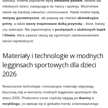
stylizacji. Równie popularne będą
delikatne pastele
, idealne dla
młodszych dzieci, nawiązujące do natury i spokoju. Wzornictwo
stanie się bardziej odważne i zróżnicowane. Nadal modne będą
motywy geometryczne
, ale pojawią się również
abstrakcyjne
printy
, a także
wzory inspirowane dziką przyrodą
– liście, kwiaty,
czy zwierzęta. Nie zapominajmy o
postaciach z ulubionych bajek
i filmów
, które zawsze cieszą się ogromnym zainteresowaniem
wśród najmłodszych.
Materiały i technologie w modnych
legginsach sportowych dla dzieci
2026
Nowoczesne technologie i innowacyjne materiały odgrywają
kluczową rolę w tworzeniu modnych legginsów sportowych dla
dzieci 2026. Producenci coraz częściej sięgają po
tkaniny z
recyklingu
, co wpisuje się w globalne trendy zrównoważonego