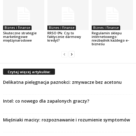
Biznes i Finanse
Biznes i Finanse
Biznes i Finanse
Skuteczne strategie
RRSO 0%: Czy to
Regulamin sklepu
marketingowe
faktycznie darmowy
internetowego:
międzynarodowe
kredyt?
niezbędnik każdego e-
biznesu
Czytaj więcej artykułów:
Delikatna pielęgnacja paznokci: zmywacze bez acetonu
Intel: co nowego dla zapalonych graczy?
Mięśniaki macicy: rozpoznawanie i rozumienie symptomów